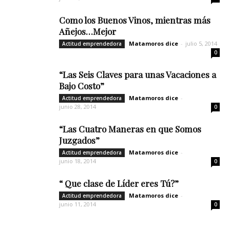
Como los Buenos Vinos, mientras más
Añejos…Mejor
Matamoros dice
-
julio 5, 2014
Actitud emprendedora
0
“Las Seis Claves para unas Vacaciones a
Bajo Costo”
Matamoros dice
-
Actitud emprendedora
junio 28, 2014
0
“Las Cuatro Maneras en que Somos
Juzgados”
Matamoros dice
-
Actitud emprendedora
junio 18, 2014
0
“ Que clase de Líder eres Tú?”
Matamoros dice
-
Actitud emprendedora
junio 11, 2014
0