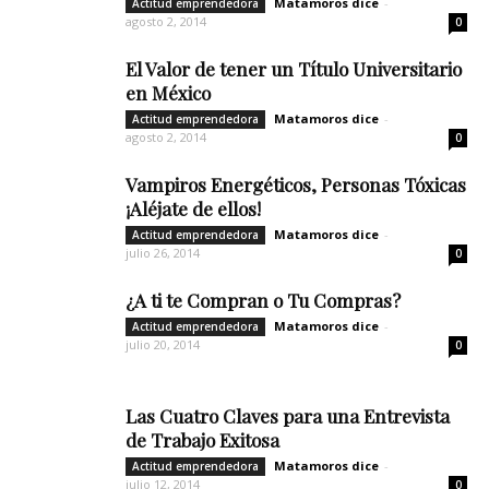
Matamoros dice
-
Actitud emprendedora
agosto 2, 2014
0
El Valor de tener un Título Universitario
en México
Matamoros dice
-
Actitud emprendedora
agosto 2, 2014
0
Vampiros Energéticos, Personas Tóxicas
¡Aléjate de ellos!
Matamoros dice
-
Actitud emprendedora
julio 26, 2014
0
¿A ti te Compran o Tu Compras?
Matamoros dice
-
Actitud emprendedora
julio 20, 2014
0
Las Cuatro Claves para una Entrevista
de Trabajo Exitosa
Matamoros dice
-
Actitud emprendedora
julio 12, 2014
0