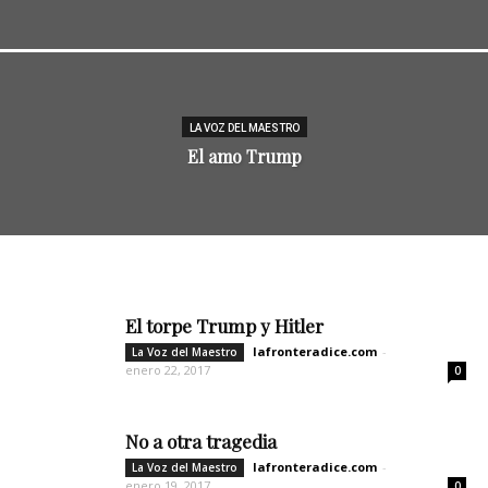
LA VOZ DEL MAESTRO
El amo Trump
El torpe Trump y Hitler
lafronteradice.com
-
La Voz del Maestro
enero 22, 2017
0
No a otra tragedia
lafronteradice.com
-
La Voz del Maestro
enero 19, 2017
0