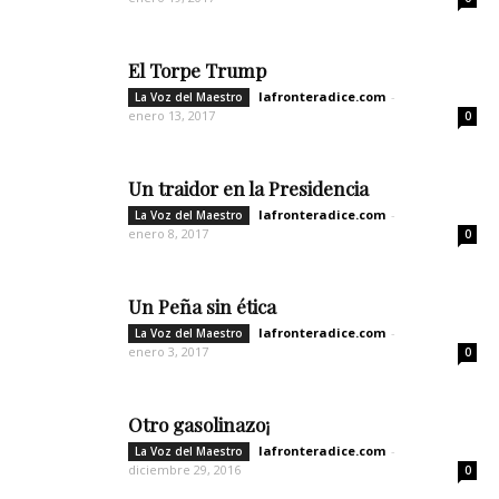
El Torpe Trump
lafronteradice.com
-
La Voz del Maestro
enero 13, 2017
0
Un traidor en la Presidencia
lafronteradice.com
-
La Voz del Maestro
enero 8, 2017
0
Un Peña sin ética
lafronteradice.com
-
La Voz del Maestro
enero 3, 2017
0
Otro gasolinazo¡
lafronteradice.com
-
La Voz del Maestro
diciembre 29, 2016
0