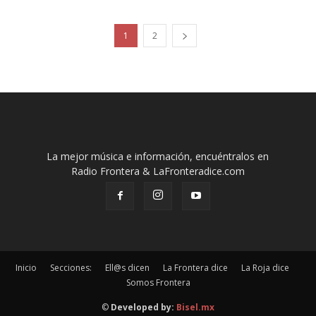
1
2
La mejor música e información, encuéntralos en
Radio Frontera & LaFronteradice.com
Inicio
Secciones:
Ell@s dicen
La Frontera dice
La Roja dice
Somos Frontera
©
Developed by:
Bisel.mx