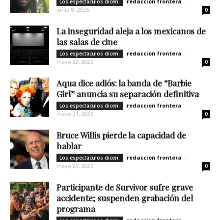
redaccion frontera
-
Los espectáculos dicen:
junio 8, 2026
0
La inseguridad aleja a los mexicanos de
las salas de cine
redaccion frontera
-
Los espectáculos dicen:
mayo 22, 2026
0
Aqua dice adiós: la banda de “Barbie
Girl” anuncia su separación definitiva
redaccion frontera
-
Los espectáculos dicen:
mayo 21, 2026
0
Bruce Willis pierde la capacidad de
hablar
redaccion frontera
-
Los espectáculos dicen:
mayo 20, 2026
0
Participante de Survivor sufre grave
accidente; suspenden grabación del
programa