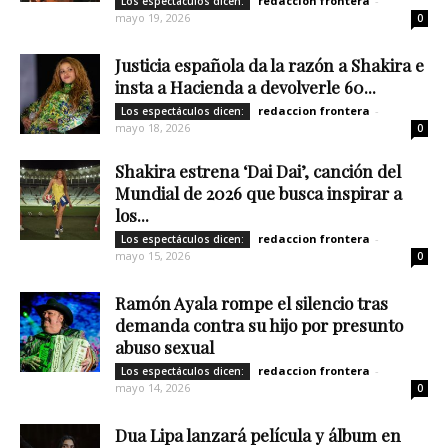
redaccion frontera
-
Los espectáculos dicen:
mayo 19, 2026
0
Justicia española da la razón a Shakira e
insta a Hacienda a devolverle 60...
redaccion frontera
-
Los espectáculos dicen:
mayo 18, 2026
0
Shakira estrena ‘Dai Dai’, canción del
Mundial de 2026 que busca inspirar a
los...
redaccion frontera
-
Los espectáculos dicen:
mayo 15, 2026
0
Ramón Ayala rompe el silencio tras
demanda contra su hijo por presunto
abuso sexual
redaccion frontera
-
Los espectáculos dicen:
mayo 14, 2026
0
Dua Lipa lanzará película y álbum en