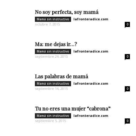
No soy perfecta, soy mamá
lafronteradice.com
-
Mamá sin instructivo
octubre 7, 2015
0
Ma: me dejas ir…?
lafronteradice.com
-
Mamá sin instructivo
septiembre 24, 2015
0
Las palabras de mamá
lafronteradice.com
-
Mamá sin instructivo
septiembre 14, 2015
0
Tu no eres una mujer “cabrona”
lafronteradice.com
-
Mamá sin instructivo
septiembre 5, 2015
0