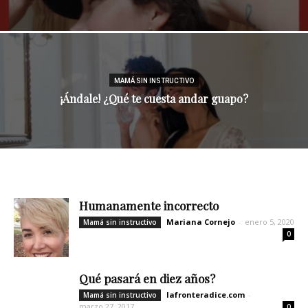
MAMÁ SIN INSTRUCTIVO
¡Ándale! ¿Qué te cuesta andar guapo?
Humanamente incorrecto
Mariana Cornejo
-
enero 5, 2020
Mamá sin instructivo
0
Qué pasará en diez años?
lafronteradice.com
-
Mamá sin instructivo
marzo 27, 2017
0