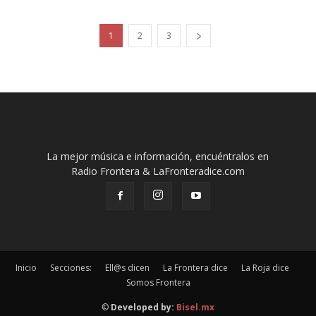
1
2
3
La mejor música e información, encuéntralos en
Radio Frontera & LaFronteradice.com
Inicio
Secciones:
Ell@s dicen
La Frontera dice
La Roja dice
Somos Frontera
©
Developed by:
Bisel.mx