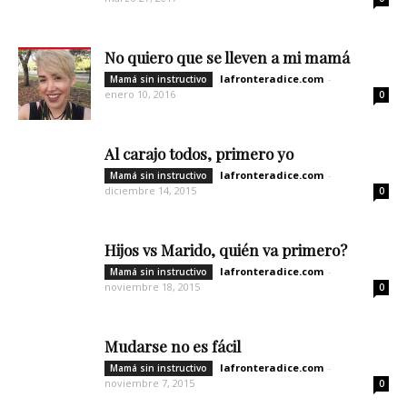
No quiero que se lleven a mi mamá
lafronteradice.com
-
Mamá sin instructivo
enero 10, 2016
0
Al carajo todos, primero yo
lafronteradice.com
-
Mamá sin instructivo
diciembre 14, 2015
0
Hijos vs Marido, quién va primero?
lafronteradice.com
-
Mamá sin instructivo
noviembre 18, 2015
0
Mudarse no es fácil
lafronteradice.com
-
Mamá sin instructivo
noviembre 7, 2015
0