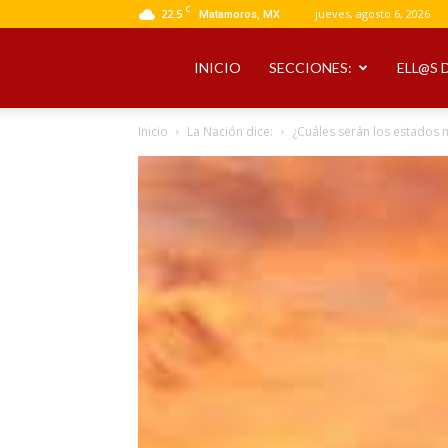
C
22.5
jueves, agosto 6, 2026
Matamoros, MX
INICIO
SECCIONES:
ELL@S 
Inicio
La Nación dice:
¿Cuáles serán los estados 