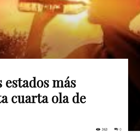
s estados más
ta cuarta ola de
363
0