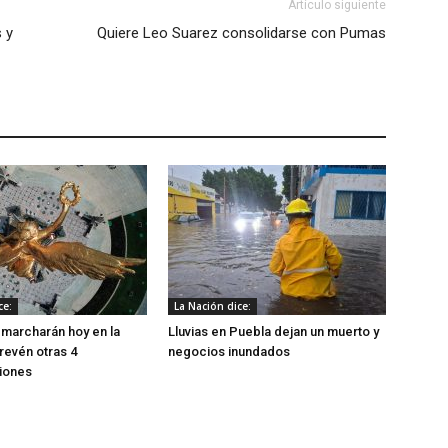
Artículo siguiente
 y
Quiere Leo Suarez consolidarse con Pumas
ce:
La Nación dice:
 marcharán hoy en la
Lluvias en Puebla dejan un muerto y
evén otras 4
negocios inundados
iones