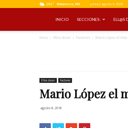
C
24.5
jueves, agosto 6, 2026
Matamoros, MX
INICIO
SECCIONES:
ELL@S 
Inicio
Ellos dicen
Factores
Mario López el más
Ellos dicen
Factores
Mario López el 
agosto 8, 2018