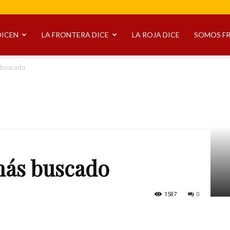
DICEN
LA FRONTERA DICE
LA ROJA DICE
SOMOS F
 buscado
más buscado
1587
0