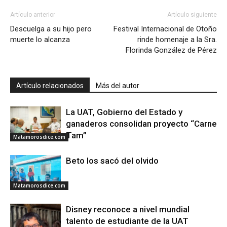
Artículo anterior
Artículo siguiente
Descuelga a su hijo pero
Festival Internacional de Otoño
muerte lo alcanza
rinde homenaje a la Sra.
Florinda González de Pérez
Artículo relacionados
Más del autor
La UAT, Gobierno del Estado y
ganaderos consolidan proyecto “Carne
Tam”
Matamorosdice.com
Beto los sacó del olvido
Matamorosdice.com
Disney reconoce a nivel mundial
talento de estudiante de la UAT