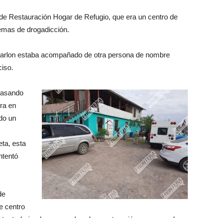
 de Restauración Hogar de Refugio, que era un centro de
lemas de drogadicción.
 Marlon estaba acompañado de otra persona de nombre
ciso.
epasando
tra en
do un
eta, esta
ntentó
de
e centro