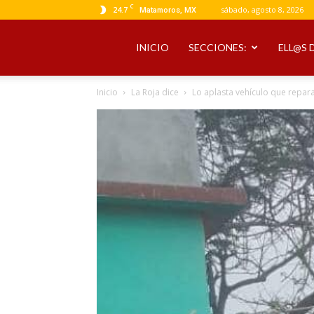
C
24.7
sábado, agosto 8, 2026
Matamoros, MX
INICIO
SECCIONES:
ELL@S 
Inicio
La Roja dice
Lo aplasta vehículo que repar