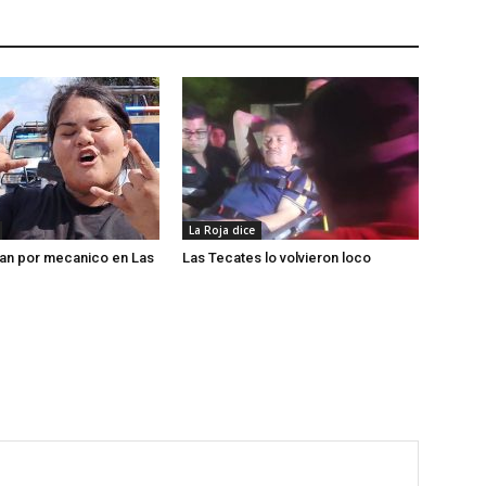
La Roja dice
an por mecanico en Las
Las Tecates lo volvieron loco