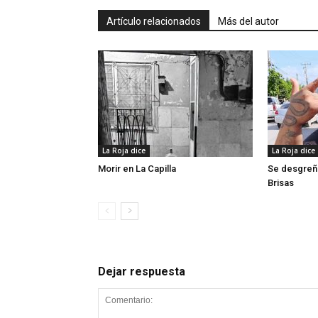
Artículo relacionados
Más del autor
La Roja dice
La Roja dice
Morir en La Capilla
Se desgreñ
Brisas
Dejar respuesta