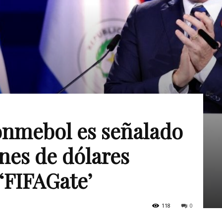
onmebol es señalado
nes de dólares
‘FIFAGate’
118
0