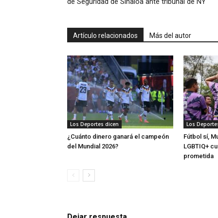
de Seguridad de Sinaloa ante tribunal de NY
Artículo relacionados
Más del autor
Los Deportes dicen
Los Deporte
¿Cuánto dinero ganará el campeón
Fútbol sí, M
del Mundial 2026?
LGBTIQ+ cue
prometida
Dejar respuesta