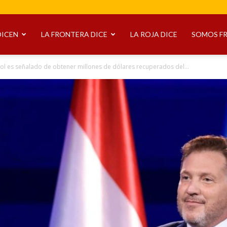
DICEN
LA FRONTERA DICE
LA ROJA DICE
SOMOS F
l es señalado de obtener millones de dólares recuperados del...