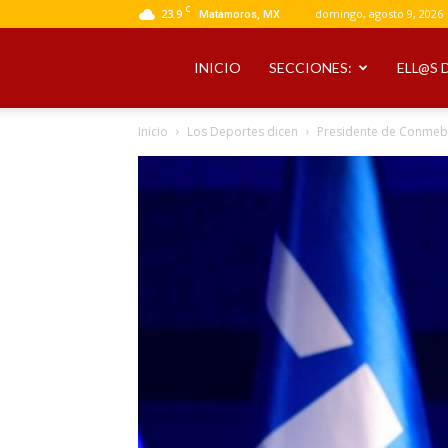
C
23.9
domingo, agosto 9, 2026
Matamoros, MX
INICIO
SECCIONES:
ELL@S 
Inicio
Los Deportes dicen
Presidente de Conmebo