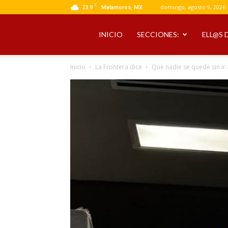
C
23.9
domingo, agosto 9, 2026
Matamoros, MX
INICIO
SECCIONES:
ELL@S 
Inicio
La Frontera dice
Que nadie se quede sin ir a