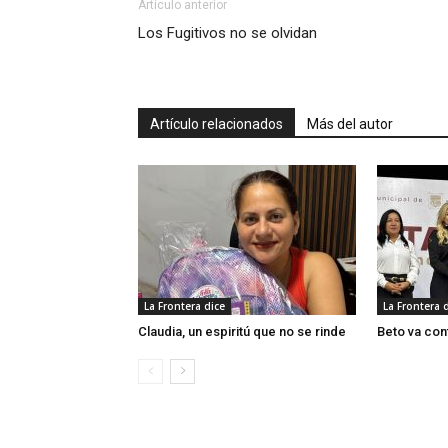
Artículo anterior
Los Fugitivos no se olvidan
Artículo relacionados
Más del autor
La Frontera dice
La Frontera 
Claudia, un espiritú que no se rinde
Beto va con