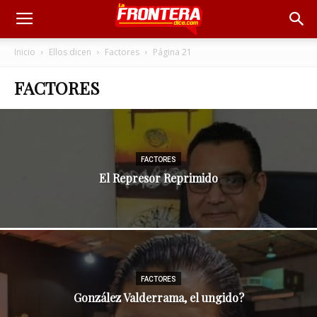
Inicio
Ellos dicen
Factores
Página 21
FACTORES
FACTORES
El Represor Reprimido
FACTORES
González Valderrama, el ungido?