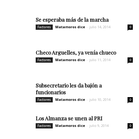
Se esperaba más de la marcha
Matamoros dice
-
julio 14, 2014
Factores
0
Checo Arguelles, ya venía chueco
Matamoros dice
-
julio 11, 2014
Factores
0
Subsecretario les da bajón a
funcionarios
Matamoros dice
-
julio 10, 2014
Factores
0
Los Almanza se unen al PRI
Matamoros dice
-
julio 9, 2014
Factores
0