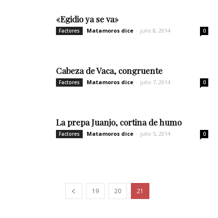
«Egidio ya se va»
Matamoros dice
-
julio 8, 2014
Factores
0
Cabeza de Vaca, congruente
Matamoros dice
-
julio 7, 2014
Factores
0
La prepa Juanjo, cortina de humo
Matamoros dice
-
julio 5, 2014
Factores
0
19
20
21