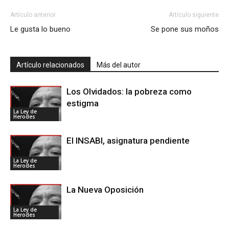
Artículo anterior
Artículo siguiente
Le gusta lo bueno
Se pone sus moños
Artículo relacionados
Más del autor
Los Olvidados: la pobreza como
estigma
La Ley de
Herodes
El INSABI, asignatura pendiente
La Ley de
Herodes
La Nueva Oposición
La Ley de
Herodes